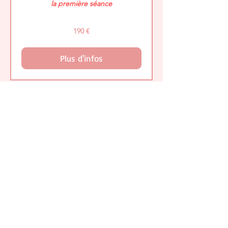
la première séance
190
190 €
euros
Plus d'infos
Forfait 3 Séances
Kinésiologie adulte