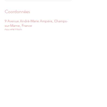
Coordonnées
9 Avenue André-Marie Ampère, Champs-
sur-Marne, France
0664057769
contessi.amelie@gmail.com
Amélie Contessi EI- Kinésiologue
Certifiée & Praticienne Magnétisme &
Access Bars
9 avenue André Marie Ampère - 77420 Champs
Sur Marne
Siret
92392644800013
Tél :
06 64 05 77 69